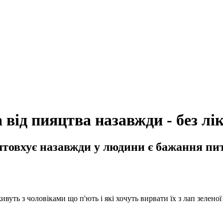
 від пияцтва назавжди - без лік
штовхує назавжди у людини є бажання пит
вуть з чоловіками що п'ють і які хочуть вирвати їх з лап зелено