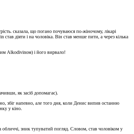
рість. сказала, що погано почуваюся по-жіночому, лікарі
став діяти і на чоловіка. Він став менше пити, а через кілька
ним Alkodivinом) і його вирвало!
чивши, як засіб допомагає).
но, збіг напевно, але того дня, коли Денис випив останню
нку у кіно.
на обличчі, зник тупуватий погляд. Словом, став чоловіком у