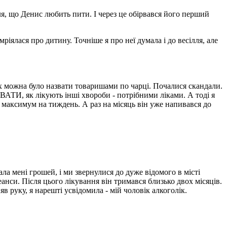
ля, що Денис любить пити. І через це обірвався його перший
мріялася про дитину. Точніше я про неї думала і до весілля, але
 їх можна було назвати товаришами по чарці. Почалися скандали.
ВАТИ, як лікують інші хвороби - потрібними ліками. А тоді я
 максимум на тиждень. А раз на місяць він уже напивався до
ала мені грошей, і ми звернулися до дуже відомого в місті
анси. Після цього лікування він тримався близько двох місяців.
в руку, я нарешті усвідомила - мій чоловік алкоголік.