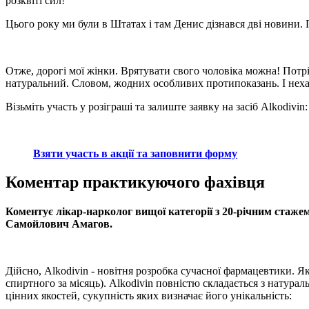
розквіті сил!
Цього року ми були в Штатах і там Денис дізнався дві новини. 
Отже, дорогі мої жінки. Врятувати свого чоловіка можна! Потрі
натуральний. Словом, жодних особливих протипоказань. І нехай
Візьміть участь у розіграші та залиште заявку на засіб Alkodivin:
Взяти участь в акції та заповнити форму
Коментар практикуючого фахівця
Коментує лікар-нарколог вищої категорії з 20-річним стажем
Самойлович Амагов.
Дійсно, Alkodivin - новітня розробка сучасної фармацевтики. Я
спиртного за місяць). Alkodivin повністю складається з натура
цінних якостей, сукупність яких визначає його унікальність: