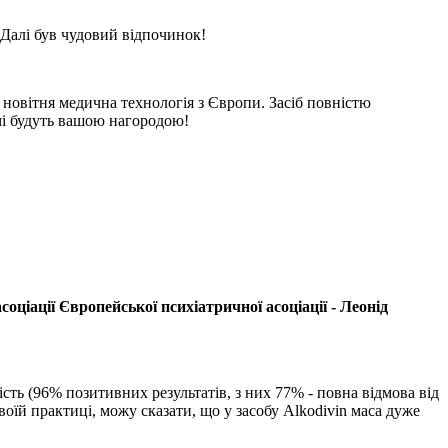
 Далі був чудовий відпочинок!
е новітня медична технологія з Європи. Засіб повністю
мі будуть вашою нагородою!
ціації Європейської психіатричної асоціації - Леонід
сть (96% позитивних результатів, з них 77% - повна відмова від
оїй практиці, можу сказати, що у засобу Alkodivin маса дуже