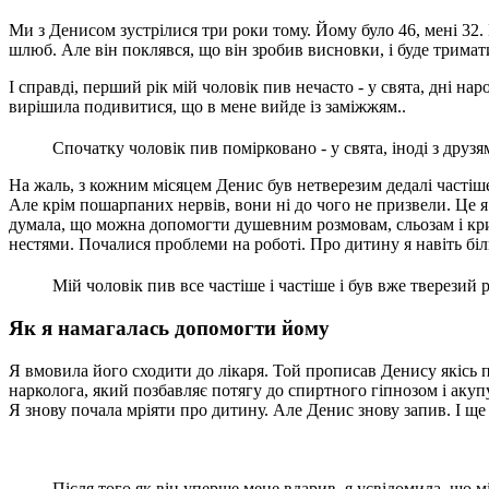
Ми з Денисом зустрілися три роки тому. Йому було 46, мені 32.
шлюб. Але він поклявся, що він зробив висновки, і буде тримати
І справді, перший рік мій чоловік пив нечасто - у свята, дні на
вирішила подивитися, що в мене вийде із заміжжям..
Спочатку чоловік пив помірковано - у свята, іноді з дру
На жаль, з кожним місяцем Денис був нетверезим дедалі частіше.
Але крім пошарпаних нервів, вони ні до чого не призвели. Це 
думала, що можна допомогти душевним розмовам, сльозам і крик
нестями. Почалися проблеми на роботі. Про дитину я навіть біл
Мій чоловік пив все частіше і частіше і був вже тверезий 
Як я намагалась допомогти йому
Я вмовила його сходити до лікаря. Той прописав Денису якісь піг
нарколога, який позбавляє потягу до спиртного гіпнозом і акуп
Я знову почала мріяти про дитину. Але Денис знову запив. І ще 
Після того як він уперше мене вдарив, я усвідомила, що мі