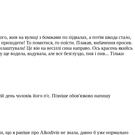
ого, жив на вулиці з бомжами по підвалах, а потім шкода стало,
 приходити! То помитися, то поїсти. Плакав, вибачення просив.
илаштувала! Це він на весіллі сина направо. Ось красень якийсь
ще водила, кодувала, але все безглуздо, пив і пив... Тільки
тій день чоловік його п'є. Пізніше обов'язково напишу
, що я раніше про Alkodivin не знала, давно б уже нормально