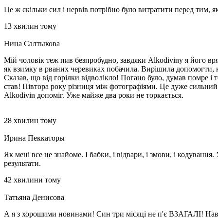
Це ж скільки сил і нервів потрібно було витратити перед тим, я
13 хвилин тому
Нина Салтыкова
Мій чоловік теж пив безпробудно, завдяки Alkodivinу я його вря
як взимку в рваних черевиках побачила. Вирішила допомогти, н
Сказав, що від горілки відволікло! Погано було, думав помре і
став! Півтора року різниця між фотографіями. Це дуже сильний з
Alkodivin допоміг. Уже майже два роки не торкається.
28 хвилин тому
Ирина Пеккаторы
Як мені все це знайоме. І бабки, і відвари, і змови, і кодуванн
результати.
42 хвилини тому
Татьяна Денисова
А я з хорошими новинами! Син три місяці не п'є ВЗАГАЛІ! Наві