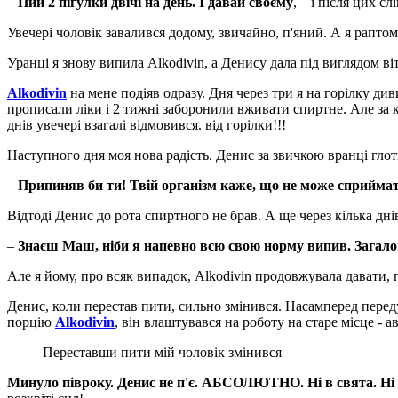
–
Пий 2 пігулки двічі на день. І давай своєму
, – і після цих сл
Увечері чоловік завалився додому, звичайно, п'яний. А я раптом
Уранці я знову випила Alkodivin, а Денису дала під виглядом віт
Alkodivin
на мене подіяв одразу. Дня через три я на горілку ди
прописали ліки і 2 тижні заборонили вживати спиртне. Але за ко
днів увечері взагалі відмовився. від горілки!!!
Наступного дня моя нова радість. Денис за звичкою вранці глотн
–
Припиняв би ти! Твій організм каже, що не може сприймат
Відтоді Денис до рота спиртного не брав. А ще через кілька днів
–
Знаєш Маш, ніби я напевно всю свою норму випив. Загалом
Але я йому, про всяк випадок, Alkodivin продовжувала давати,
Денис, коли перестав пити, сильно змінився. Насамперед переду
порцію
Alkodivin
, він влаштувався на роботу на старе місце - 
Переставши пити мій чоловік змінився
Минуло півроку. Денис не п'є. АБСОЛЮТНО. Ні в свята. Ні