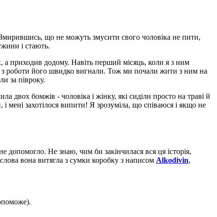
. Змирившись, що не можуть змусити свого чоловіка не пити,
ужини і стають.
х, а приходив додому. Навіть перший місяць, коли я з ним
, з роботи його швидко вигнали. Тож ми почали жити з ним на
ли за півроку.
ла двох бомжів - чоловіка і жінку, які сиділи просто на траві й
і мені захотілося випити! Я зрозуміла, що співаюся і якщо не
не допомогло. Не знаю, чим би закінчилася вся ця історія,
 слова вона витягла з сумки коробку з написом
Alkodivin
,
допоможе).