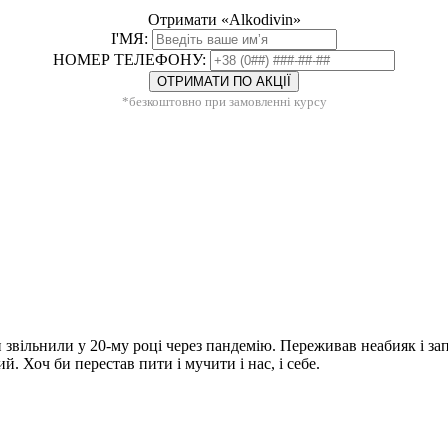
Отримати «Alkodivin»
І'МЯ:
НОМЕР ТЕЛЕФОНУ:
ОТРИМАТИ ПО АКЦІЇ
*безкоштовно при замовленні курсу
оти звільнили у 20-му році через пандемію. Переживав неабияк і з
й. Хоч би перестав пити і мучити і нас, і себе.