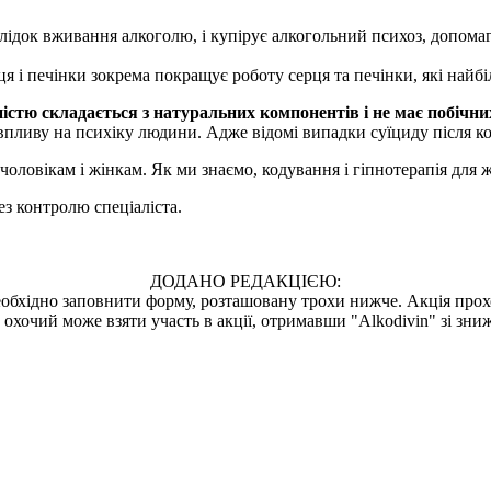
лідок вживання алкоголю, і купірує алкогольний психоз, допома
ця і печінки зокрема покращує роботу серця та печінки, які найб
істю складається з натуральних компонентів і не має побічни
впливу на психіку людини. Адже відомі випадки суїциду після ко
 чоловікам і жінкам. Як ми знаємо, кодування і гіпнотерапія для
ез контролю спеціаліста.
ДОДАНО РЕДАКЦІЄЮ:
еобхідно заповнити форму, розташовану трохи нижче. Акція прох
 охочий може взяти участь в акції, отримавши "Alkodivin" зі зни