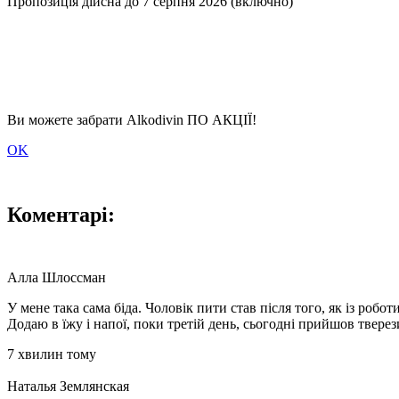
Пропозиція дійсна до
7 серпня 2026
(включно)
Ви можете забрати Alkodivin
ПО АКЦІЇ!
OK
Коментарі:
Алла Шлоссман
У мене така сама біда. Чоловік пити став після того, як із роб
Додаю в їжу і напої, поки третій день, сьогодні прийшов тверези
7 хвилин тому
Наталья Землянская