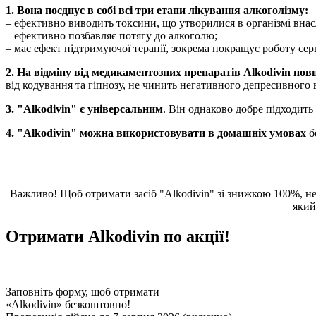
1.
Вона поєднує в собі всі три етапи лікування алкоголізму:
– ефективно виводить токсини, що утворилися в організмі внас
– ефективно позбавляє потягу до алкоголю;
– має ефект підтримуючої терапії, зокрема покращує роботу сер
2.
На відміну від медикаментозних препаратів Alkodivin повн
від кодування та гіпнозу, не чинить негативного депресивного 
3.
"Alkodivin" є універсальним
. Він однаково добре підходить
4.
"Alkodivin" можна використовувати в домашніх умовах
б
Важливо! Щоб отримати засіб "Alkodivin" зі знижкою 100%, н
який
Отримати Alkodivin по акції!
Заповніть форму, щоб отримати
«Alkodivin»
безкоштовно!