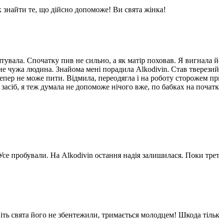
к знайти те, що дійсно допоможе! Ви свята жінка!
тувала. Спочатку пив не сильно, а як матір поховав. Я вигнала й
е чужа людина. Знайома мені порадила Alkodivin. Став тверезий
 тепер не може пити. Відмила, переодягла і на роботу сторожем пр
асіб, я теж думала не допоможе нічого вже, по бабках на початку 
я. Усе пробували. На Alkodivin остання надія залишилася. Поки тре
ть свята його не збентежили, тримається молодцем! Шкода тільки