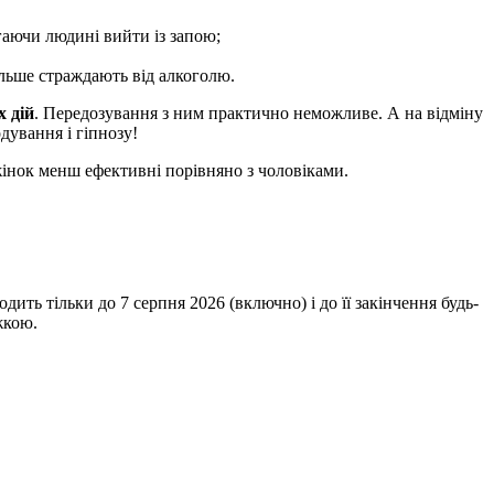
гаючи людині вийти із запою;
ільше страждають від алкоголю.
х дій
. Передозування з ним практично неможливе. А на відміну
дування і гіпнозу!
 жінок менш ефективні порівняно з чоловіками.
одить тільки до
7 серпня 2026
(включно) і до її закінчення будь-
жкою.