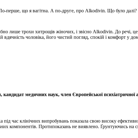
По-перше, що я вагітна. А по-друге, про Alkodivin. Що було далі?
бно лише трохи хитрощів жіночих, і звісно Alkodivin. До речі, ц
 вдячність чоловіка, його чистий погляд, спокій і комфорт у до
, кандидат медичних наук, член Європейської психіатричної асо
ка під час клінічних випробувань показала свою високу ефективні
льних компонентів. Протипоказань не виявлено. Ґрунтуючись на св