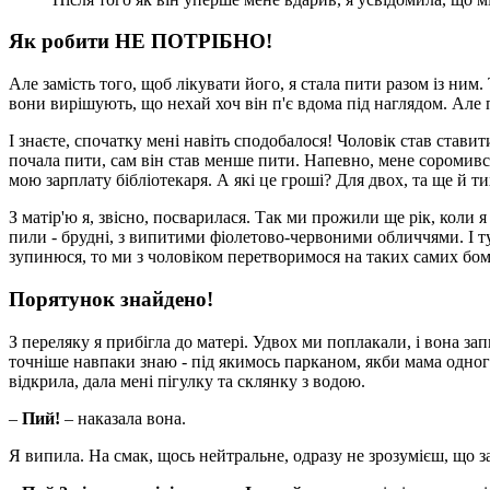
Як робити НЕ ПОТРІБНО!
Але замість того, щоб лікувати його, я стала пити разом із ни
вони вирішують, що нехай хоч він п'є вдома під наглядом. Але
І знаєте, спочатку мені навіть сподобалося! Чоловік став стави
почала пити, сам він став менше пити. Напевно, мене соромивс
мою зарплату бібліотекаря. А які це гроші? Для двох, та ще й ти
З матір'ю я, звісно, посварилася. Так ми прожили ще рік, коли я
пили - брудні, з випитими фіолетово-червоними обличчями. І ту
зупинюся, то ми з чоловіком перетворимося на таких самих бо
Порятунок знайдено!
З переляку я прибігла до матері. Удвох ми поплакали, і вона за
точніше навпаки знаю - під якимось парканом, якби мама одног
відкрила, дала мені пігулку та склянку з водою.
–
Пий!
– наказала вона.
Я випила. На смак, щось нейтральне, одразу не зрозумієш, що з