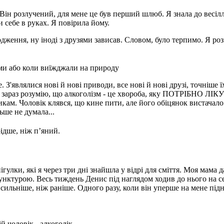
 Він розлучений, для мене це був перший шлюб. Я знала до весіл
 себе в руках. Я повірила йому.
родження, ну іноді з друзями зависав. Словом, було терпимо. Я роз
зями або коли виїжджали на природу
 З'являлися нові й нові приводи, все нові й нові друзі, точніше
я зараз розумію, що алкоголізм - це хвороба, яку ПОТРІБНО ЛІКУ
ам. Чоловік клявся, що кине пити, але його обіцянок вистачало
ьше не думала...
рідше, ніж п’яний.
улки, які я через три дні знайшла у відрі для сміття. Моя мама д
унктурою. Весь тиждень Денис під наглядом ходив до нього на се
сильніше, ніж раніше. Одного разу, коли він уперше на мене підня
й чоловік - алкоголік