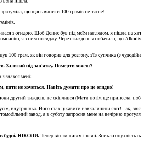
ів вона пішла.
 зрозуміла, що щось випити 100 грамів не тягне!
амінів.
вилася з огидою. Щоб Денис був під моїм наглядом, я пішла на хит
мпанію, я з ним посиджу. Через тиждень я побачила, що Alkodivin 
ув 100 грам, як він говорив для розгону, з'їв супчика (з чудодій
и. Залитий під зав'язку. Померти хочеш?
 зізнався мені:
, пити не хочеться. Навіть думати про це огидно!
 поки другий тиждень не скінчився (Мати потім ще принесла, поба
сім, внутрішньо. Його став цікавити навколишній світ! Так, звіс
автомобільний завод, а в суботу запросив мене на вечірню прогуля
 в будні. НІКОЛИ.
Тепер він змінився і зовні. Зникла опухлість 