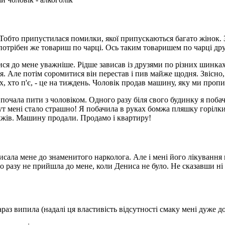
м. Тобто припустилася помилки, якої припускаються багато жінок
 потрібен же товариш по чарці. Ось таким товаришем по чарці др
тися до мене уважніше. Рідше зависав із друзями по різних шинка
я. Але потім соромитися він перестав і пив майже щодня. Звісно
х, хто п'є, - це на тиждень. Чоловік продав машину, яку ми пропи
 почала пити з чоловіком. Одного разу біля свого будинку я побачи
т мені стало страшно! Я побачила в руках бомжа пляшку горілки, 
мжів. Машину продали. Продамо і квартиру!
писала мене до знаменитого нарколога. Але і мені його лікування 
о разу не прийшла до мене, коли Дениса не було. Не сказавши ні
араз випила (надалі ця властивість відсутності смаку мені дуже 